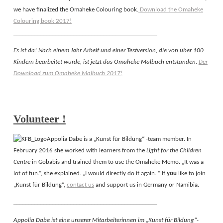
we have finalized the Omaheke
Colouring
book.
Download the Omaheke
Colouring book 2017!
________________________________________________
Es ist da! Nach einem Jahr Arbeit und einer Testversion, die von über 100
Kindern bearbeitet wurde, ist jetzt das
Omaheke
Malbuch entstanden.
Der
Download zum Omaheke Malbuch 2017!
Volunteer !
Appolia Dabe is a „Kunst für Bildung“ -team member. In
February 2016 she worked with learners from the
Light for the Children
Centre
in Gobabis and trained them to use the Omaheke Memo. „It was a
lot of fun.“, she explained. „I would directly do it again. “ If
you
like to join
„Kunst für Bildung“,
contact us
and support us in Germany or Namibia.
________________________________________________
Appolia Dabe ist eine unserer Mitarbeiterinnen im „Kunst für Bildung“-