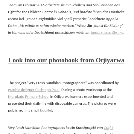
Team. Im Februar 2016 arbeitete sie mit Schülern und Schülerinnen des
Light for the Children Centre
in Gobabis, und brachte ihnen das Omaheke
Memo bei. „Es hat unglaublich viel Spaß gemacht.“ berichtete Appolia
Dabe. „Ich würde es sofort wieder machen.“ Wenn
Sie
„Kunst für Bildung“
in Namibia oder Deutschland unterstützen möchten,
kontaktieren Sie uns
.
Look into our photobook from Otjiyarwa
The project “Very Fresh Namibian Photographers” was coordinated by
graphic designer Christoph Pauli
. During a photo workshop at the
Morukutu Primary School
in Otjiyarwa learners experimented and
presented their daily life with disposable cameras. The pictures were
published in a small
booklet
.
________________________________________________
Very Fresh Namibian Photographers ist ein Kunstprojekt von
Grafik