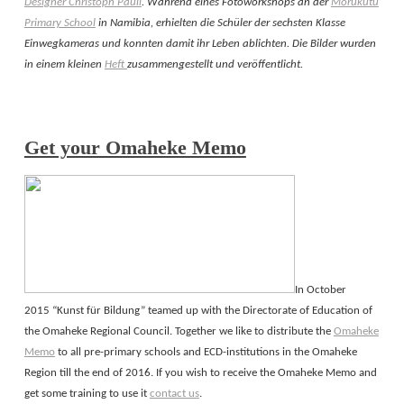
Designer Christoph Pauli
. Während eines Fotoworkshops an der
Morukutu
Primary School
in Namibia, erhielten die Schüler der sechsten Klasse
Einwegkameras und konnten damit ihr Leben ablichten. Die Bilder wurden
in einem kleinen
Heft
zusammengestellt und veröffentlicht.
Get your Omaheke Memo
In October
2015 “Kunst für Bildung” teamed up with the Directorate of Education of
the Omaheke Regional Council. Together we like to distribute the
Omaheke
Memo
to all pre-primary schools and ECD-institutions in the Omaheke
Region till the end of 2016. If you wish to receive the Omaheke Memo and
get some training to use it
contact us
.