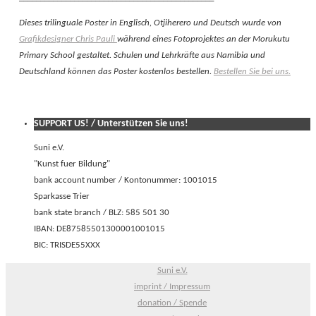
Dieses trilinguale Poster in Englisch, Otjiherero und Deutsch wurde von
Grafikdesigner Chris Pauli
während eines Fotoprojektes an der Morukutu
Primary School gestaltet. Schulen und Lehrkräfte aus Namibia und
Deutschland können das Poster kostenlos bestellen.
Bestellen Sie bei uns.
SUPPORT US! / Unterstützen Sie uns!
Suni e.V.
"Kunst fuer Bildung"
bank account number / Kontonummer: 1001015
Sparkasse Trier
bank state branch / BLZ: 585 501 30
IBAN: DE87585501300001001015
BIC: TRISDE55XXX
Suni e.V.
imprint / Impressum
donation / Spende