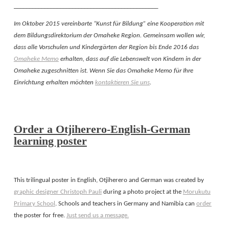
_______________________________________________
Im Oktober 2015 vereinbarte “Kunst für Bildung” eine Kooperation mit
dem Bildungsdirektorium der Omaheke Region. Gemeinsam wollen wir,
dass alle Vorschulen und Kindergärten der Region bis Ende 2016 das
Omaheke Memo
erhalten, dass auf die Lebenswelt von Kindern in der
Omaheke zugeschnitten ist.
Wenn Sie das Omaheke Memo für Ihre
Einrichtung erhalten möchten
kontaktieren Sie uns
.
Order a Otjiherero-English-German
learning poster
This trilingual poster in English, Otjiherero and German was created by
graphic designer Christoph Pauli
during a photo project at the
Morukutu
Primary School
. Schools and teachers in Germany and Namibia can
order
the poster for free.
Just send us a message.
______________________________________________