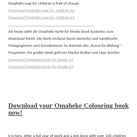
Omaheke map for children is free of charge.
Download Omaheke map for children A4
Download Omaheke map for children A3
_______________________________________________
Ab heute steht die Omaheke Karte für Kinder book kostenlos zum
download bereit. Die Karte enstand durch deutsche und namibische
Pädagoginnen und Künstlerinnen im Rahmen des „Kunst für Bildung“-
Programm. Ein großer Dank geht an Marika Rother und Uwe Jäschke.
Download Omaheke Karte für Kinder A4
Download Omaheke Karte für Kinder A3
Download your Omaheke Colouring book
now!
It is here. After a full year of work and a test done with over 100 children,