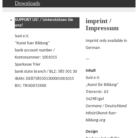
Downloads
imprint /
SUPPORT US! / Unterstützen Sie
uns!
Impressum
Suni e.V.
Imprint only available in
"Kunst fuer Bildung"
German
bank account number /
Kontonummer: 1001015
—
Sparkasse Trier
Inhalt
bank state branch / BLZ: 585 501 30
Suni e.V.
IBAN: DE87585501300001001015
„Kunst für Bildung“
BIC: TRISDE55XXX
Triererstr. 63
54298 Igel
Germany / Deutschland
info(et)kunst-fuer-
bildung.org
Design