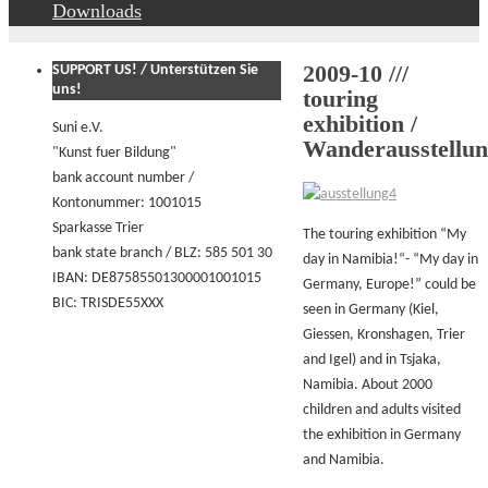
Downloads
2009-10 ///
SUPPORT US! / Unterstützen Sie
uns!
touring
exhibition /
Suni e.V.
Wanderausstellu
"Kunst fuer Bildung"
bank account number /
Kontonummer: 1001015
Sparkasse Trier
The touring exhibition “My
bank state branch / BLZ: 585 501 30
day in Namibia!“- “My day in
IBAN: DE87585501300001001015
Germany, Europe!” could be
BIC: TRISDE55XXX
seen in Germany (Kiel,
Giessen, Kronshagen, Trier
and Igel) and in Tsjaka,
Namibia. About 2000
children and adults visited
the exhibition in Germany
and Namibia.