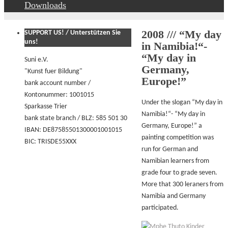
Downloads
2008 /// “My day
SUPPORT US! / Unterstützen Sie
uns!
in Namibia!“-
“My day in
Suni e.V.
Germany,
"Kunst fuer Bildung"
Europe!”
bank account number /
Kontonummer: 1001015
Under the slogan “My day in
Sparkasse Trier
Namibia!“- “My day in
bank state branch / BLZ: 585 501 30
Germany, Europe!” a
IBAN: DE87585501300001001015
painting competition was
BIC: TRISDE55XXX
run for German and
Namibian learners from
grade four to grade seven.
More that 300 leraners from
Namibia and Germany
participated.