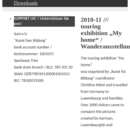
Downloads
2010-11 ///
SUPPORT US! / Unterstützen Sie
uns!
touring
exhibition „My
Suni e.V.
home“ /
"Kunst fuer Bildung"
Wanderausstellu
bank account number /
Kontonummer: 1001015
The touring exhibition “My
Sparkasse Trier
Home“
bank state branch / BLZ: 585 501 30
was organized by „Kunst für
IBAN: DE87585501300001001015
Bildung“ coordinator
BIC: TRISDE55XXX
Christina Wiest and travelled
from Germany to
Luxembourg and Namibia.
Over 2000 visitors came to
compare the pictures
created by German,
Luxembourgish and