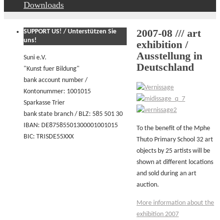
Downloads
2007-08 /// art
SUPPORT US! / Unterstützen Sie
uns!
exhibition /
Ausstellung in
Suni e.V.
Deutschland
"Kunst fuer Bildung"
bank account number /
Kontonummer: 1001015
Sparkasse Trier
bank state branch / BLZ: 585 501 30
IBAN: DE87585501300001001015
To the benefit of the Mphe
BIC: TRISDE55XXX
Thuto Primary School 32 art
objects by 25 artists will be
shown at different locations
and sold during an art
auction.
More information about the
exhibition 2007